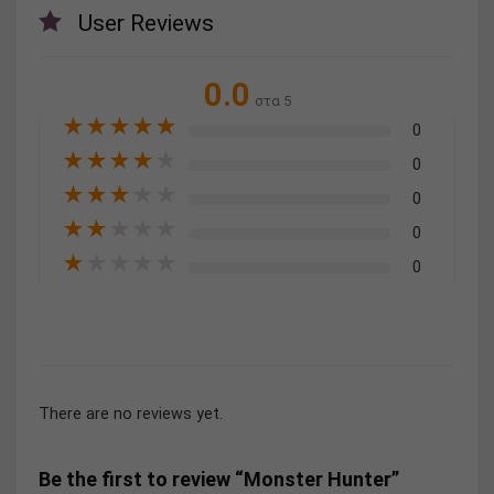
User Reviews
0.0
στα 5
★
★
★
★
★
0
★
★
★
★
★
0
★
★
★
★
★
0
★
★
★
★
★
0
★
★
★
★
★
0
There are no reviews yet.
Be the first to review “Monster Hunter”