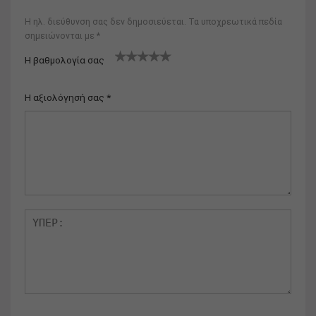
Η ηλ. διεύθυνση σας δεν δημοσιεύεται.
Τα υποχρεωτικά πεδία
σημειώνονται με
*
Η βαθμολογία σας
1
2
3
4
5
Η αξιολόγησή σας
*