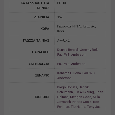
ΚΑΤΑΛΛΗΛΟΤΗΤΑ
PG-13
ΤΑΙΝΙΑΣ
ΔΙΑΡΚΕΙΑ
1:43
Γερμανία, Η.Π.Α., Ιαπωνία,
ΧΩΡΑ
Κίνα
ΓΛΩΣΣΑ ΤΑΙΝΙΑΣ
Αγγλικά
Dennis Berardi
,
Jeremy Bolt
,
ΠΑΡΑΓΩΓΗ
Paul W.S. Anderson
ΣΚΗΝΟΘΕΣΙΑ
Paul W.S. Anderson
Kaname Fujioka
,
Paul W.S.
ΣΕΝΑΡΙΟ
Anderson
Diego Boneta
,
Jannik
Schümann
,
Jin Au-Yeung
,
Josh
ΗΘΟΠΟΙΟΙ
Helman
,
Meagan Good
,
Milla
Jovovich
,
Nanda Costa
,
Ron
Perlman
,
Tip Harris
,
Tony Jaa