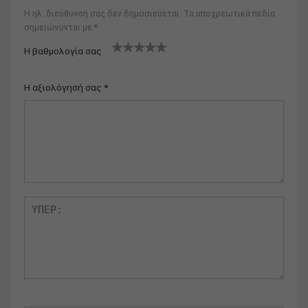
Η ηλ. διεύθυνση σας δεν δημοσιεύεται.
Τα υποχρεωτικά πεδία
σημειώνονται με
*
Η βαθμολογία σας
1
2
3
4
5
Η αξιολόγησή σας
*