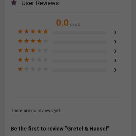
User Reviews
0.0
στα 5
★
★
★
★
★
0
★
★
★
★
★
0
★
★
★
★
★
0
★
★
★
★
★
0
★
★
★
★
★
0
There are no reviews yet.
Be the first to review “Gretel & Hansel”