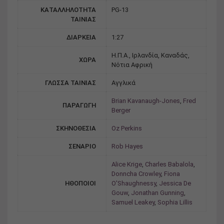
ΚΑΤΑΛΛΗΛΟΤΗΤΑ
PG-13
ΤΑΙΝΙΑΣ
ΔΙΑΡΚΕΙΑ
1:27
Η.Π.Α., Ιρλανδία, Καναδάς,
ΧΩΡΑ
Νότια Αφρική
ΓΛΩΣΣΑ ΤΑΙΝΙΑΣ
Αγγλικά
Brian Kavanaugh-Jones
,
Fred
ΠΑΡΑΓΩΓΗ
Berger
ΣΚΗΝΟΘΕΣΙΑ
Oz Perkins
ΣΕΝΑΡΙΟ
Rob Hayes
Alice Krige
,
Charles Babalola
,
Donncha Crowley
,
Fiona
ΗΘΟΠΟΙΟΙ
O'Shaughnessy
,
Jessica De
Gouw
,
Jonathan Gunning
,
Samuel Leakey
,
Sophia Lillis