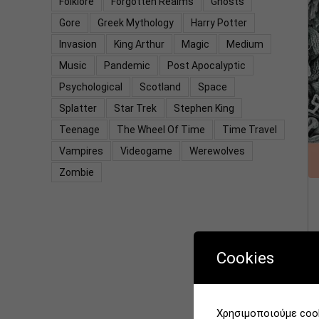
Folklore
Forgotten Realms
Ghosts
Gore
Greek Mythology
Harry Potter
Invasion
King Arthur
Magic
Medium
Music
Pandemic
Post Apocalyptic
Psychological
Scotland
Space
Splatter
Star Trek
Stephen King
Teenage
The Wheel Of Time
Time Travel
Vampires
Videogame
Werewolves
Zombie
Cookies
Χρησιμοποιούμε cook