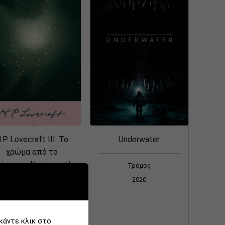
ISBN
Τίτλος Ταινίας
Είδος
12 αποτελέσματα/σελίδα
.P. Lovecraft ΙΙΙ: Το
Underwater
χρώμα από το
ιάστημα. Ντάγκον. Η
Τρόμος
ετάβαση του Χουάν
2020
Ρομέρο
Τρόμος
κάντε κλικ στο