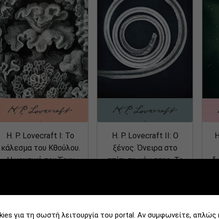
Εκδόσεις
Έτος κυκλοφορίας
Λογοτεχνικό γένος
Λογοτεχνικό είδος
Κατηγορία
Έτος
Χώρα
Αλφαβητικά Α > Ζ
H. P. Lovecraft I: Το
H. P. Lovecraft ΙΙ: Ο
H
κάλεσμα του Κθούλου.
ξένος. Όνειρα στο
Η μουσική του Έριχ
σπίτι τη μάγισσας. Το
δ
Ζαν. Το μοντέλο του
κτήνος στη σπηλιά
μ
Πίκμαν
Τρόμος
Τρόμος
2019
ies για τη σωστή λειτουργία του portal. Αν συμφωνείτε, απλώς 