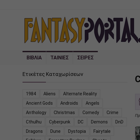
ΒΙΒΛΙΑ
ΤΑΙΝΙΕΣ
ΣΕΙΡΕΣ
Ετικέτες Καταχωρίσεων
C
1984
Aliens
Alternate Reality
Ancient Gods
Androids
Angels
Anthology
Christmas
Comedy
Crime
Πρ
Cthulhu
Cyberpunk
DC
Demons
DnD
Dragons
Dune
Dystopia
Fairytale