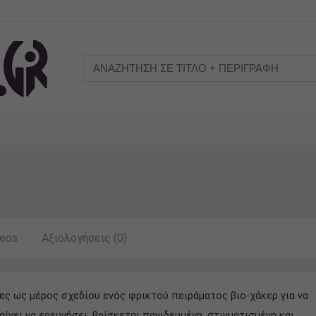
deos
Αξιολογήσεις (0)
κες ως μέρος σχεδίου ενός φρικτού πειράματος βιο-χάκερ για να
αίνει να ερευνήσει, βρίσκεται παγιδευμένη, στιγματισμένη και