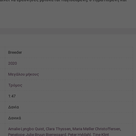
Breeder
2020
Μεγάλου μήκους
Τρόμος
1:47
Δανία
Δανικά
Amalie Lyngbo Quist
,
Clara Thyssen
,
Maria Møller Christoffersen
,
Penelope Julie Bruun Bjerregaard
,
Peter Hyldahl
,
Tine Klint