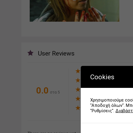
User Reviews
★
★
★
★
★
Cookies
★
★
★
★
★
0.0
★
★
★
★
★
στα 5
★
★
★
★
★
Χρησιμοποιούμε cook
"Αποδοχή όλων". Μπο
★
★
★
★
★
"Ρυθμίσεις".
Διαβάστ