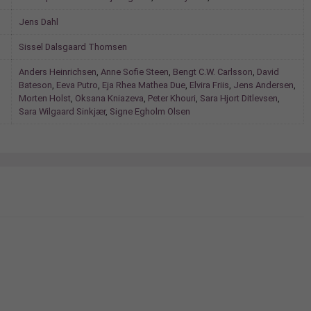
Jens Dahl
Sissel Dalsgaard Thomsen
Anders Heinrichsen
,
Anne Sofie Steen
,
Bengt C.W. Carlsson
,
David
Bateson
,
Eeva Putro
,
Eja Rhea Mathea Due
,
Elvira Friis
,
Jens Andersen
,
Morten Holst
,
Oksana Kniazeva
,
Peter Khouri
,
Sara Hjort Ditlevsen
,
Sara Wilgaard Sinkjær
,
Signe Egholm Olsen