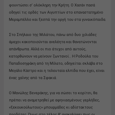
φουντώσει σ’ ολόκληρη την Κρήτη. Ο Χασάν πασά
οδηγεί τις ορδές των Αιγυπτίων στο επαναστατημένο
Μεραμπέλλο και ξεσπά την οργή του στα γυναικόπαιδα.
Στο Σπήλαιο της Μιλάτου, πάνω από δυο χιλιάδες
άμαχοι κακοποιούνται ανελέητα και θανατώνονται
απάνθρωπα. Αλλά οι πιο άτυχοι από αυτούς,
κατορθώνουν να μείνουν ζωντανοί… Η Ροδούλα του
Παπαδοσηφάκη από τη Μίλατο, οδηγείται σκλάβα στο
Μεγάλο Κάστρο και η τελευταία ελπίδα που έχει, είναι
ένας χαΐνης από τα Σφακιά.
Ο Μανώλης Βενεράκης, για να σώσει το κορίτσι, θα
πρέπει να αναμετρηθεί με αφηνιασμένους γερλήδες,
«ξεκουκούλωτους» μπουρμάδες κι αδίστακτους
προδότες. Όμως στο τέλος θ’ ανακαλύψει πως οι