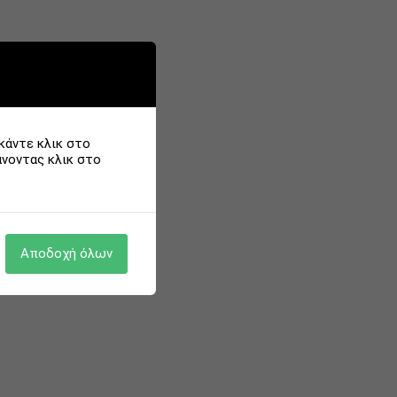
Αλφαβητικά Α > Ζ
κάντε κλικ στο
άνοντας κλικ στο
Αποδοχή όλων